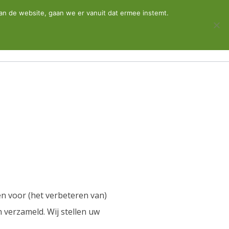
an de website, gaan we er vanuit dat ermee instemt.
Q
Downloads
Contact
en voor (het verbeteren van)
 verzameld. Wij stellen uw