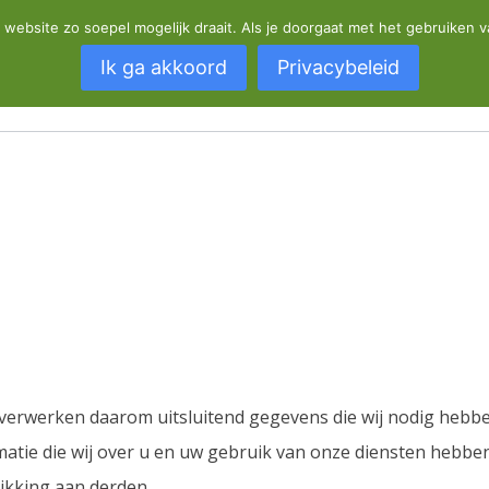
Gratis verzending voor bestellingen vanaf 150 €+
website zo soepel mogelijk draait. Als je doorgaat met het gebruiken v
Ik ga akkoord
Privacybeleid
Webwinkel
Informatie
FA
j verwerken daarom uitsluitend gegevens die wij nodig hebb
atie die wij over u en uw gebruik van onze diensten hebben
ikking aan derden.