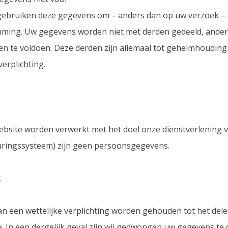
j gebruiken deze gegevens om – anders dan op uw verzoek –
temming. Uw gegevens worden niet met derden gedeeld, ande
en te voldoen. Deze derden zijn allemaal tot geheimhoudi
erplichting.
site worden verwerkt met het doel onze dienstverlening v
uringssysteem) zijn geen persoonsgegevens.
k
 een wettelijke verplichting worden gehouden tot het del
. In een dergelijk geval zijn wij gedwongen uw gegevens te 