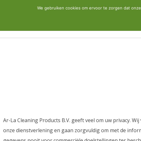
We gebruiken cookies om ervoor te zorgen dat onze 
CLEANWEB
Privacybeleid
Ar-La Cleaning Products B.V. geeft veel om uw privacy. Wi
onze dienstverlening en gaan zorgvuldig om met de inform
gegevens nooit voor commerciële doelstellingen ter besch